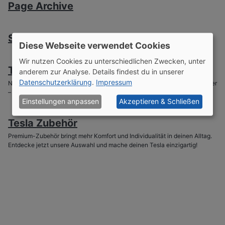
Page Archive
Shop
Diese Webseite verwendet Cookies
Wir nutzen Cookies zu unterschiedlichen Zwecken, unter
Tech Gadgets
anderem zur Analyse. Details findest du in unserer
Datenschutzerklärung
.
Impressum
Nützliche Tech Gadgets machen deinen Leben einfacher und komfortabler
– entdecke hier unsere Favoriten!
Einstellungen anpassen
Akzeptieren & Schließen
Tesla Zubehör
Premium-Zubehör bringt mehr Komfort und Individualität in deinen Alltag.
Entdecke jetzt unsere Auswahl und mache deinen Tesla einzigartig!